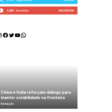
2,680
Inscritos
INSCREVER
nstagram
Facebook
Twitter
Youtube
WhatsApp
China e Índia reforçam diálogo para
manter estabilidade na fronteira
Redação
-
7 de agosto de 2026