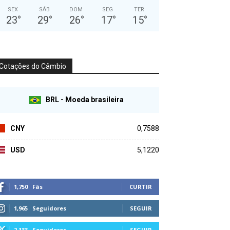
SEX
SÁB
DOM
SEG
TER
23
°
29
°
26
°
17
°
15
°
Cotações do Câmbio
BRL - Moeda brasileira
CNY
0,7588
USD
5,1220
1,750
Fãs
CURTIR
1,965
Seguidores
SEGUIR
2,133
Seguidores
SEGUIR