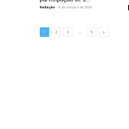
Redação
-
8 de outubro de 2024
...
1
2
3
5