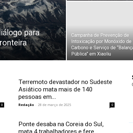
diálogo para
Campanha de Prevenção de
ronteira
Intoxicação por Monóxido de
Carbono e Serviço de “Balanç
Pública” em Xiaoliu
Terremoto devastador no Sudeste
Asiático mata mais de 140
pessoas em...
Redação
-
28 de março de 2025
0
0
Ponte desaba na Coreia do Sul,
mata 4 trabalhadores e fere...