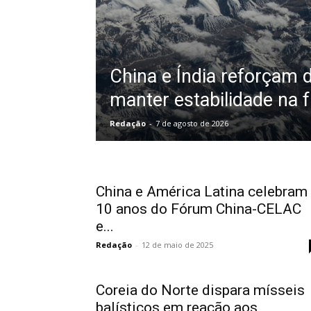
China e Índia reforçam 
manter estabilidade na f
Redação
-
7 de agosto de 2026
China e América Latina celebram
10 anos do Fórum China-CELAC
e...
Redação
-
12 de maio de 2025
Coreia do Norte dispara mísseis
balísticos em reação aos