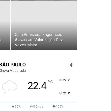
Cem Armazéns Frigoríficos
a
Alavancam Valorização Dez
Vezes Maior
SÃO PAULO
Chuva Moderada
°
22.9
°
C
22.4
°
21.9
66%
8.5m/s
100%