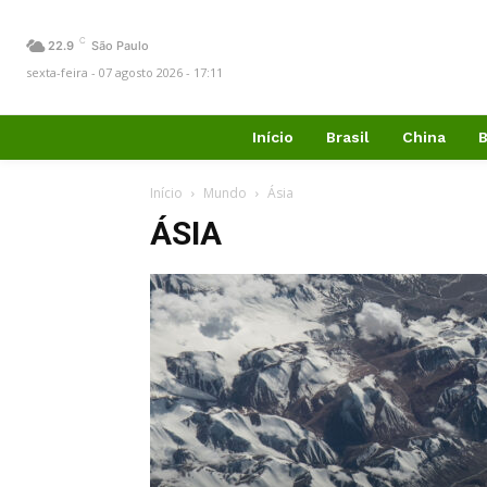
C
22.9
São Paulo
sexta-feira - 07 agosto 2026 - 17:11
Início
Brasil
China
B
Início
Mundo
Ásia
ÁSIA