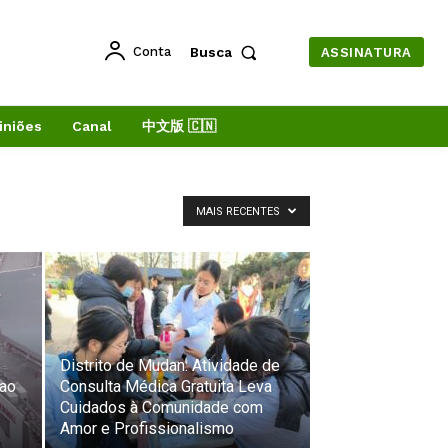
Conta
Busca
ASSINATURA
iniões
Canal
中文版 🇨🇳
MAIS RECENTES
Distrito de Mudan: Atividade de
 ao
Consulta Médica Gratuita Leva
Cuidados à Comunidade com
Amor e Profissionalismo