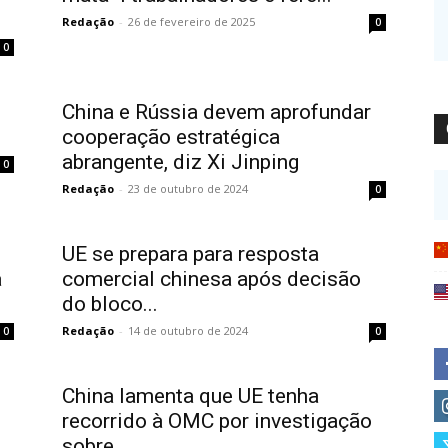
Redação
-
26 de fevereiro de 2025
0
0
China e Rússia devem aprofundar
cooperação estratégica
abrangente, diz Xi Jinping
0
Redação
-
23 de outubro de 2024
0
UE se prepara para resposta
a
comercial chinesa após decisão
do bloco...
Redação
-
14 de outubro de 2024
0
0
China lamenta que UE tenha
recorrido à OMC por investigação
sobre...