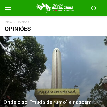
Início
Opiniões
OPINIÕES
Onde o sol “muda de rumo” e nascem