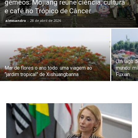
gêmeos: Mojiang reúne ciência, cultura
e café no Trópico de Câncer
alexsandro
-
28 de abril de 2026
Um lago de
Mar de flores o ano todo: uma viagem ao
mundo: mí
“jardim tropical” de Xishuangbanna
Fuxian