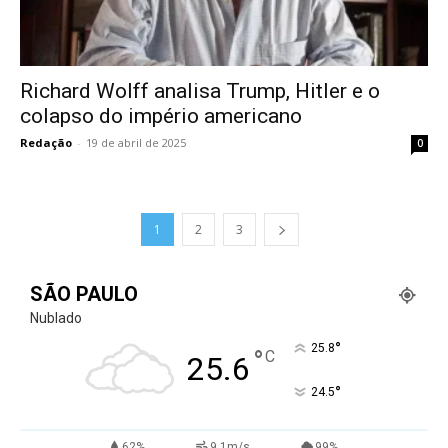
Richard Wolff analisa Trump, Hitler e o
colapso do império americano
Redação
-
19 de abril de 2025
0
1
2
3
SÃO PAULO
Nublado
°
25.8
°
C
25.6
°
24.5
62%
9.1m/s
99%