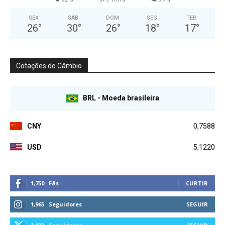
SEX
SÁB
DOM
SEG
TER
26
°
30
°
26
°
18
°
17
°
Cotações do Câmbio
BRL - Moeda brasileira
CNY
0,7588
USD
5,1220
1,750
Fãs
CURTIR
1,965
Seguidores
SEGUIR