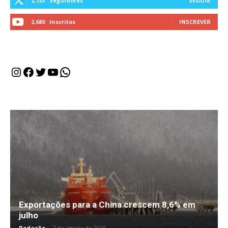
2,133
Seguidores
SEGUIR
2,680
Inscritos
INSCREVER
Instagram
Facebook
Twitter
Youtube
WhatsApp
Exportações para a China crescem 8,6% em
julho
Redação
-
7 de agosto de 2026