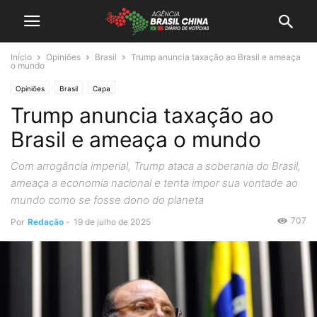
Início
Opiniões
Brasil
Trump anuncia taxação ao Brasil e ameaça
o mundo
Opiniões
Brasil
Capa
Trump anuncia taxação ao
Brasil e ameaça o mundo
Com arrogância imperial, Trump ataca a soberania do Brasil,
ameaça a economia nacional e tenta impor sua vontade ao
mundo como se fosse dono do planeta
707
Por
Redação
-
19 de julho de 2025