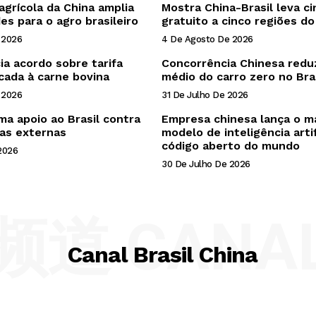
agrícola da China amplia
Mostra China-Brasil leva c
es para o agro brasileiro
gratuito a cinco regiões do
 2026
4 De Agosto De 2026
ia acordo sobre tarifa
Concorrência Chinesa redu
icada à carne bovina
médio do carro zero no Bra
 2026
31 De Julho De 2026
ma apoio ao Brasil contra
Empresa chinesa lança o m
ias externas
modelo de inteligência artif
código aberto do mundo
2026
30 De Julho De 2026
频道 CANA
Canal Brasil China