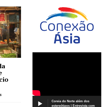
da
e
cio
6
Coreia do Norte além dos
estereótipos | Entrevista com