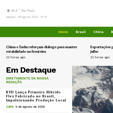
C
25.3
São Paulo
sábado - 08 agosto 2026 - 14:19
Início
Brasil
China
B
China e Índia reforçam diálogo para manter
Exportações 
estabilidade na fronteira
julho
22 horas ago
22 horas ago
Em Destaque
DIRETAMENTE DA NOSSA
REDAÇÃO
BYD Lança Primeiro Híbrido
Flex Fabricado no Brasil,
Impulsionando Produção Local
CAPA
5 de agosto de 2026