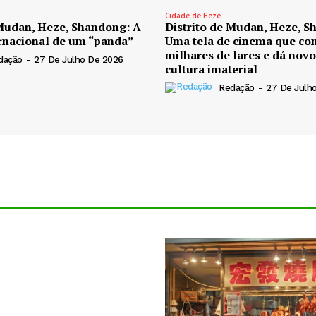
Cidade de Heze
 Mudan, Heze, Shandong: A
Distrito de Mudan, Heze, S
rnacional de um “panda”
Uma tela de cinema que co
milhares de lares e dá novo
dação
-
27 De Julho De 2026
cultura imaterial
Redação
-
27 De Julh