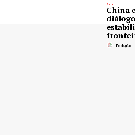
Ásia
China e
diálog
estabil
frontei
Redação
-