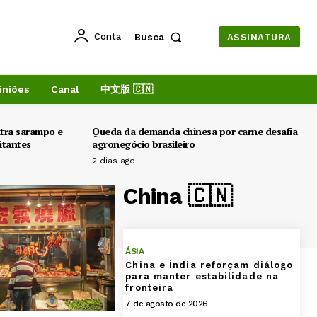
Conta
Busca
ASSINATURA
iniões
Canal
中文版 🇨🇳
ntra sarampo e
Queda da demanda chinesa por carne desafia
itantes
agronegócio brasileiro
2 dias ago
China 🇨🇳
ÁSIA
China e Índia reforçam diálogo
para manter estabilidade na
fronteira
7 de agosto de 2026