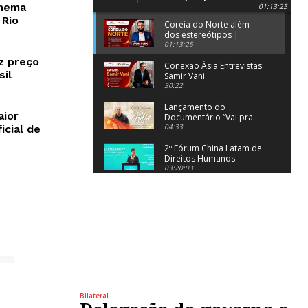
inema
01:13:25
Prof. Lucas Rubio
 Rio
Coreia do Norte além
dos estereótipos |
Entrevista com Prof.
01:13:25
Lucas Rubio
z preço
Conexão Ásia Entrevistas:
sil
Samir Vani
30:22
Lançamento do
aior
Documentário “Vai pra
China, Eduardo!”
04:33
icial de
2º Fórum China Latam de
Direitos Humanos
03:20:03
A apresentadora virtual
Shan Shan fala sobre o
Solstício de Inverno, um
01:47
L
dos 24 Termos Solares
Agência Brasil China直播
00:00
巴西里约G20峰会闭幕式
01:04
Bilateral