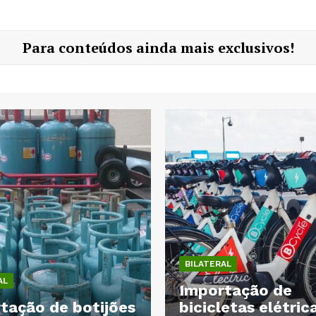
Para conteúdos ainda mais exclusivos!
BILATERAL
AL
Importação de
tação de botijões
bicicletas elétric