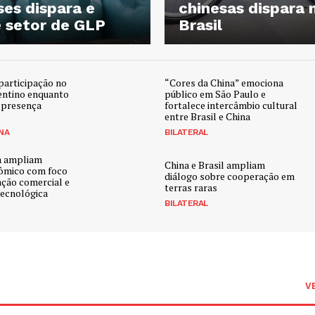
ses dispara e
chinesas dispara 
e setor de GLP
Brasil
participação no
“Cores da China” emociona
entino enquanto
público em São Paulo e
 presença
fortalece intercâmbio cultural
entre Brasil e China
NA
BILATERAL
na ampliam
China e Brasil ampliam
ômico com foco
diálogo sobre cooperação em
ação comercial e
terras raras
ecnológica
BILATERAL
V