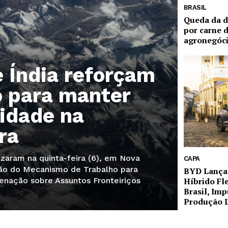
BRASIL
Queda da 
por carne d
agronegóci
e Índia reforçam
o para manter
lidade na
ra
lizaram na quinta-feira (6), em Nova
CAPA
nião do Mecanismo de Trabalho para
BYD Lança
enação sobre Assuntos Fronteiriços
Híbrido Fl
Brasil, Im
Produção 