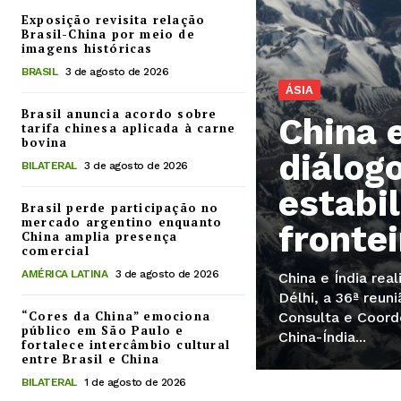
Exposição revisita relação
Brasil-China por meio de
imagens históricas
BRASIL
3 de agosto de 2026
ÁSIA
Brasil anuncia acordo sobre
China 
tarifa chinesa aplicada à carne
bovina
diálog
BILATERAL
3 de agosto de 2026
estabi
Brasil perde participação no
mercado argentino enquanto
frontei
China amplia presença
comercial
AMÉRICA LATINA
3 de agosto de 2026
China e Índia rea
Délhi, a 36ª reu
“Cores da China” emociona
Consulta e Coord
público em São Paulo e
China-Índia...
fortalece intercâmbio cultural
entre Brasil e China
BILATERAL
1 de agosto de 2026