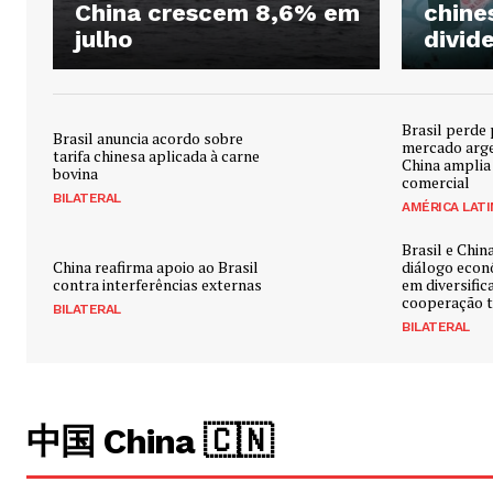
China crescem 8,6% em
chine
julho
divid
Brasil perde 
Brasil anuncia acordo sobre
mercado arg
tarifa chinesa aplicada à carne
China amplia
bovina
comercial
BILATERAL
AMÉRICA LATI
Brasil e Chi
China reafirma apoio ao Brasil
diálogo econ
contra interferências externas
em diversific
cooperação t
BILATERAL
BILATERAL
中国 China 🇨🇳