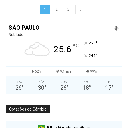
1
2
3
SÃO PAULO
Nublado
°
25.8
°
C
25.6
°
24.5
62%
9.1m/s
99%
SEX
SÁB
DOM
SEG
TER
26
°
30
°
26
°
18
°
17
°
Cotações do Câmbio
BRL - Moeda brasileira