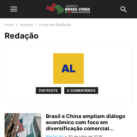
Início
Autores
Posts por Redação
Redação
1141 POSTS
0 COMENTÁRIOS
Brasil e China ampliam diálogo
econômico com foco em
diversificação comercial...
Redação
-
30 de julho de 2026