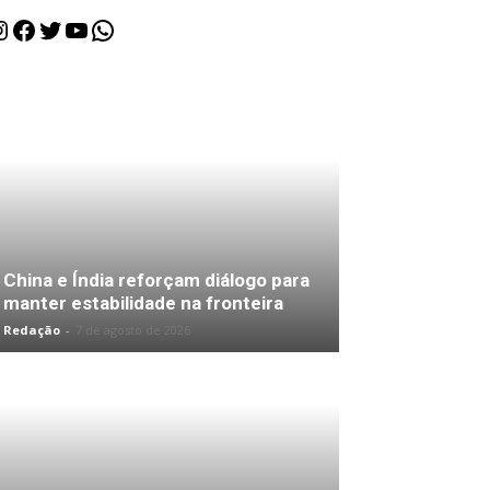
nstagram
Facebook
Twitter
Youtube
WhatsApp
China e Índia reforçam diálogo para
manter estabilidade na fronteira
Redação
-
7 de agosto de 2026