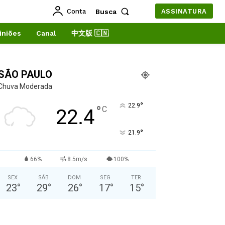
Conta
Busca
ASSINATURA
iniões
Canal
中文版 🇨🇳
SÃO PAULO
Chuva Moderada
°
22.9
°
C
22.4
°
21.9
66%
8.5m/s
100%
SEX
SÁB
DOM
SEG
TER
23
°
29
°
26
°
17
°
15
°