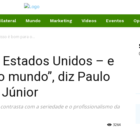
ilateral
Mundo
Marketing
Videos
Eventos
Op
isso é bom para o...
 Estados Unidos – e
o mundo”, diz Paulo
 Júnior
contrasta com a seriedade e o profissionalismo da
3264