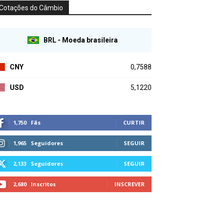
Cotações do Câmbio
BRL - Moeda brasileira
CNY
0,7588
USD
5,1220
1,750
Fãs
CURTIR
1,965
Seguidores
SEGUIR
2,133
Seguidores
SEGUIR
2,680
Inscritos
INSCREVER