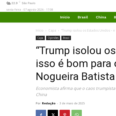
C
22.9
São Paulo
sexta-feira - 07 agosto 2026 - 17:08
Início
Brasil
China
B
Início
Capa
“Trump isolou os Estados Unidos – e 
Capa
Opiniões
Brasil
“Trump isolou os
isso é bom para 
Nogueira Batista
Economista afirma que o caos trumpista 
China
Por
Redação
-
3 de maio de 2025