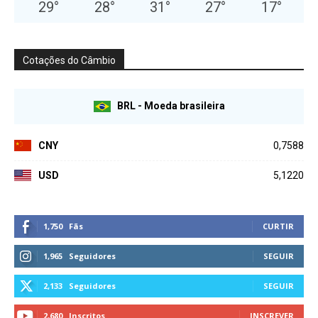
29
°
28
°
31
°
27
°
17
°
Cotações do Câmbio
BRL - Moeda brasileira
CNY
0,7588
USD
5,1220
1,750
Fãs
CURTIR
1,965
Seguidores
SEGUIR
2,133
Seguidores
SEGUIR
2,680
Inscritos
INSCREVER