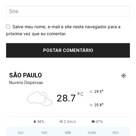
Salve meu nome, e-mail e site neste navegador para a
próxima vez que eu comentar.
SÃO PAULO
Nuvens Dispersas
°
29.5
°
C
28.7
°
25.8
48%
2.2m/s
47%
QUI
SEX
SÁB
DOM
SEG