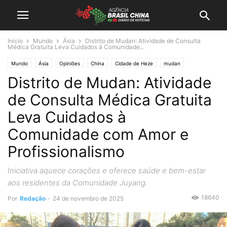
Início
Mundo
Ásia
Distrito de Mudan: Atividade de Consulta
Médica Gratuita Leva Cuidados à Comunidade...
Mundo
Ásia
Opiniões
China
Cidade de Heze
mudan
Distrito de Mudan: Atividade
Mudan em Foco
de Consulta Médica Gratuita
Leva Cuidados à
Comunidade com Amor e
Profissionalismo
Iniciativa aquece corações e oferece saúde e bem-estar
aos residentes da Comunidade Juyang.
18640
Por
Redação
-
24 de novembro de 2025