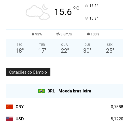
°
16.2
°
C
15.6
°
15.3
93%
3.6m/s
100%
SEG
TER
QUA
QUI
SEX
18
°
17
°
22
°
30
°
25
°
Cotações do Câmbio
BRL - Moeda brasileira
CNY
0,7588
USD
5,1220