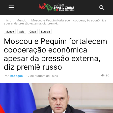
Início
Mundo
Moscou e Pequim fortalecem cooperação econômica
apesar da pressão externa, diz premiê...
Mundo
Ásia
Capa
Eurásia
Moscou e Pequim fortalecem
cooperação econômica
apesar da pressão externa,
diz premiê russo
96
Por
Redação
-
17 de outubro de 2024