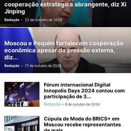
cooperação estratégica abrangente, diz Xi
Jinping
Redação
-
23 de outubro de 2024
Moscou e Pequim fortalecem cooperação
econômica apesar da pressão externa,
diz...
Redação
-
17 de outubro de 2024
Fórum internacional Digital
Innopolis Days 2024 contou com
participação de 3...
Redação
-
8 de outubro de 2024
Cúpula de Moda do BRICS+ em
Moscou recebe representantes
de mais...