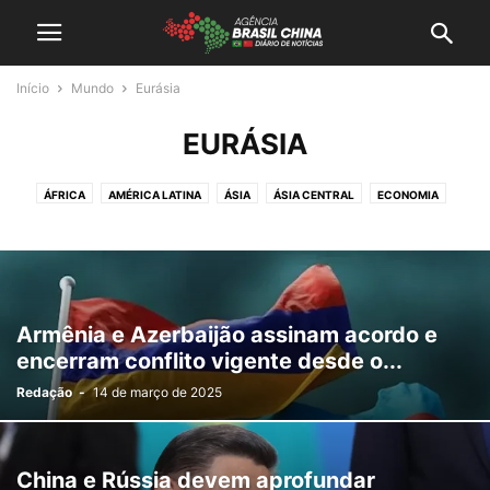
Início
Mundo
Eurásia
EURÁSIA
ÁFRICA
AMÉRICA LATINA
ÁSIA
ÁSIA CENTRAL
ECONOMIA
EURÁSIA
EUROPA
GEOPOLITICA
MEIO AMBIENTE
NEGÓCIOS
OESTE ASIÁTICO
POLITICA
SUDESTE ASIÁTICO
TECNOLOGIA
Armênia e Azerbaijão assinam acordo e
encerram conflito vigente desde o...
Redação
-
14 de março de 2025
China e Rússia devem aprofundar