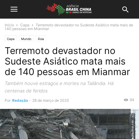
Início
Capa
Terremoto devastador no Sudeste Asiático mata mais de
140 pessoas em Mianmar
Capa
Mundo
Ásia
Terremoto devastador no
Sudeste Asiático mata mais
de 140 pessoas em Mianmar
Também houve estragos e mortes na Tailândia. Há
centenas de feridos
94
Por
Redação
-
28 de março de 2025