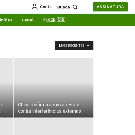
Conta
Busca
ASSINATURA
iniões
Canal
中文版 🇨🇳
MAIS RECENTES
o
China reafirma apoio ao Brasil
l
contra interferências externas