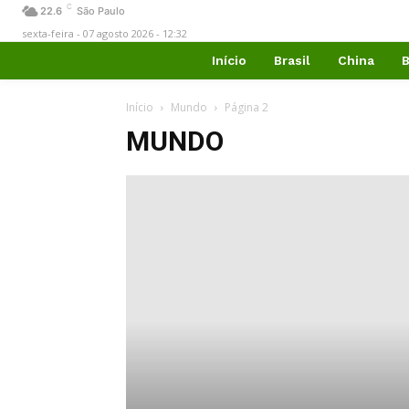
C
22.6
São Paulo
sexta-feira - 07 agosto 2026 - 12:32
Início
Brasil
China
B
Início
Mundo
Página 2
MUNDO