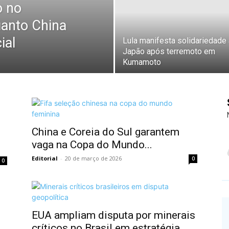
o no
anto China
ial
Lula manifesta solidariedade
Japão após terremoto em
Kumamoto
China e Coreia do Sul garantem
vaga na Copa do Mundo...
Editorial
-
20 de março de 2026
0
0
EUA ampliam disputa por minerais
críticos no Brasil em estratégia