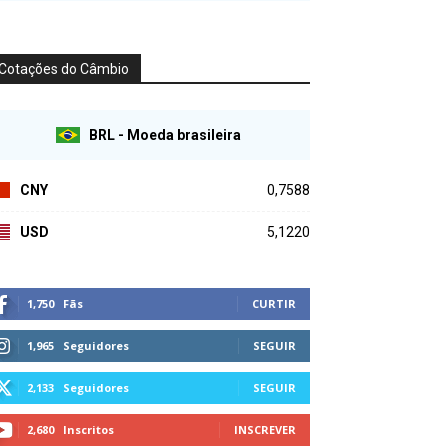
Cotações do Câmbio
BRL - Moeda brasileira
CNY
0,7588
USD
5,1220
1,750
Fãs
CURTIR
1,965
Seguidores
SEGUIR
2,133
Seguidores
SEGUIR
2,680
Inscritos
INSCREVER