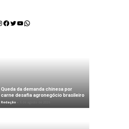
nstagram
Facebook
Twitter
Youtube
WhatsApp
Queda da demanda chinesa por
carne desafia agronegócio brasileiro
Redação
-
6 de agosto de 2026