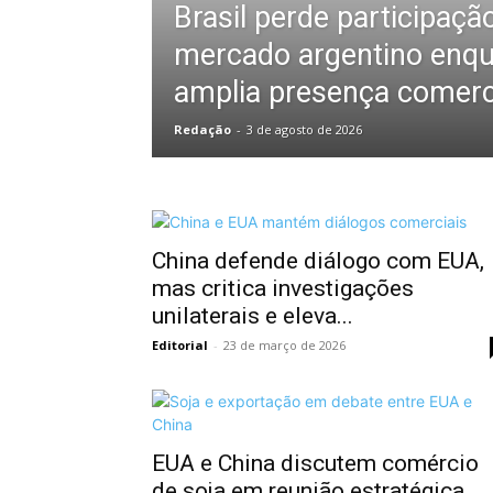
Brasil perde participaçã
mercado argentino enqu
amplia presença comerc
Redação
-
3 de agosto de 2026
China defende diálogo com EUA,
mas critica investigações
unilaterais e eleva...
Editorial
-
23 de março de 2026
EUA e China discutem comércio
de soja em reunião estratégica