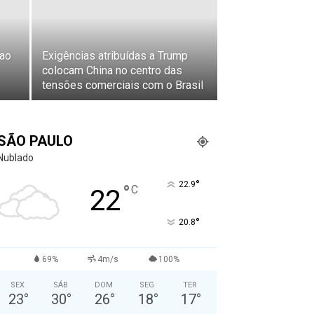
 ao
Exigências atribuídas a Trump
colocam China no centro das
tensões comerciais com o Brasil
SÃO PAULO
Nublado
°
22.9
°
C
22
°
20.8
69%
4m/s
100%
SEX
SÁB
DOM
SEG
TER
23
°
30
°
26
°
18
°
17
°