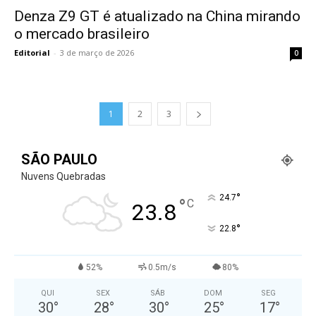
Denza Z9 GT é atualizado na China mirando
o mercado brasileiro
Editorial
-
3 de março de 2026
0
1
2
3
SÃO PAULO
Nuvens Quebradas
°
24.7
°
C
23.8
°
22.8
52%
0.5m/s
80%
QUI
SEX
SÁB
DOM
SEG
30
°
28
°
30
°
25
°
17
°