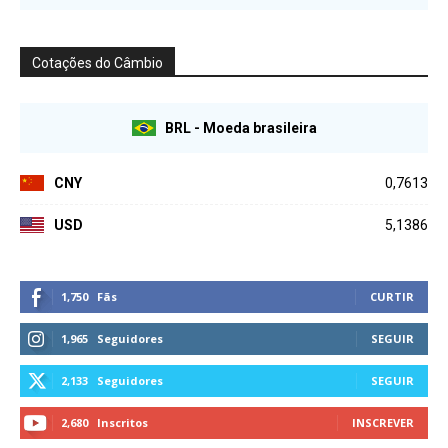
Cotações do Câmbio
BRL - Moeda brasileira
CNY
0,7613
USD
5,1386
1,750
Fãs
CURTIR
1,965
Seguidores
SEGUIR
2,133
Seguidores
SEGUIR
2,680
Inscritos
INSCREVER