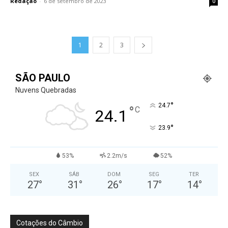
Redação
-
6 de setembro de 2023
0
1
2
3
SÃO PAULO
Nuvens Quebradas
°
24.7
°
C
24.1
°
23.9
53%
2.2m/s
52%
SEX
SÁB
DOM
SEG
TER
27
°
31
°
26
°
17
°
14
°
Cotações do Câmbio