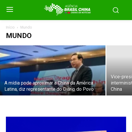
Coreia do Norte dispara míssil balístico
pelo 2º dia consecutivo no mar do
Japão, segundo relatos
Início
Mundo
MUNDO
Redação
-
29 de setembro de 2022
Vice-presi
A mídia pode aproximar a China da América
interminis
Latina, diz representante do Diário do Povo
China