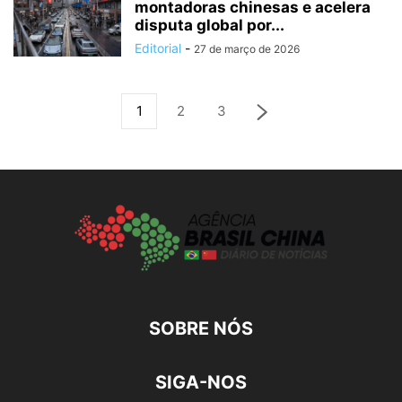
montadoras chinesas e acelera
disputa global por...
Editorial
-
27 de março de 2026
1
2
3
SOBRE NÓS
SIGA-NOS