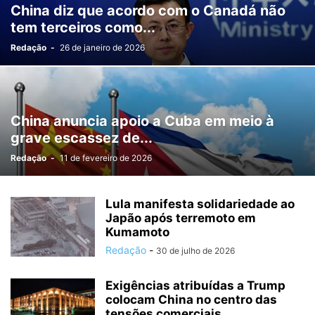
China diz que acordo com o Canadá não
tem terceiros como...
Redação
-
26 de janeiro de 2026
China anuncia apoio a Cuba em meio à
grave escassez de...
Redação
-
11 de fevereiro de 2026
Lula manifesta solidariedade ao
Japão após terremoto em
Kumamoto
Redação
-
30 de julho de 2026
Exigências atribuídas a Trump
colocam China no centro das
tensões comerciais...