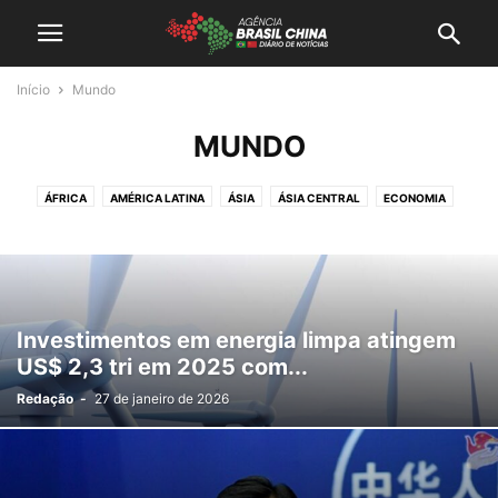
Início
Mundo
MUNDO
ÁFRICA
AMÉRICA LATINA
ÁSIA
ÁSIA CENTRAL
ECONOMIA
EURÁSIA
EUROPA
GEOPOLITICA
MEIO AMBIENTE
NEGÓCIOS
OESTE ASIÁTICO
POLITICA
SUDESTE ASIÁTICO
TECNOLOGIA
Investimentos em energia limpa atingem
US$ 2,3 tri em 2025 com...
Redação
-
27 de janeiro de 2026