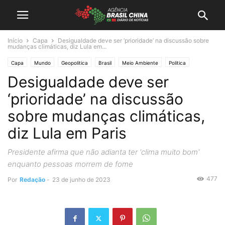
Início
Capa
Desigualdade deve ser ‘prioridade’ na discussão sobre
mudanças climáticas, diz Lula em...
Capa
Mundo
Geopolitica
Brasil
Meio Ambiente
Politica
Desigualdade deve ser
‘prioridade’ na discussão
sobre mudanças climáticas,
diz Lula em Paris
Presidente afirma que não adianta ter 'clima muito bom'
enquanto pessoas morrem de fome
477
Por
Redação
-
23 de junho de 2023