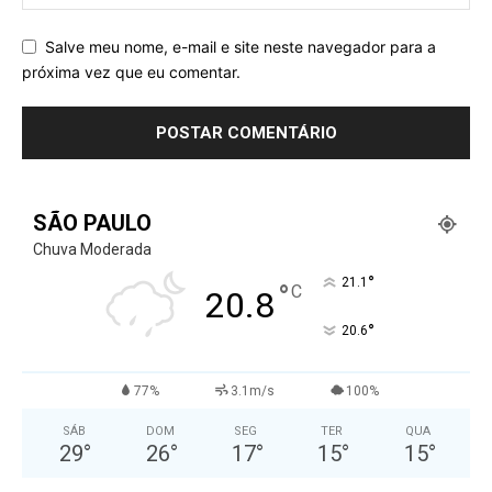
Salve meu nome, e-mail e site neste navegador para a
próxima vez que eu comentar.
SÃO PAULO
Chuva Moderada
°
21.1
°
C
20.8
°
20.6
77%
3.1m/s
100%
SÁB
DOM
SEG
TER
QUA
29
°
26
°
17
°
15
°
15
°