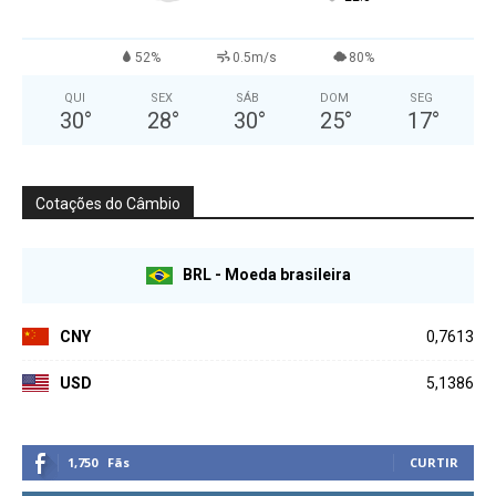
52%
0.5m/s
80%
QUI
SEX
SÁB
DOM
SEG
30
°
28
°
30
°
25
°
17
°
Cotações do Câmbio
BRL - Moeda brasileira
CNY
0,7613
USD
5,1386
1,750
Fãs
CURTIR