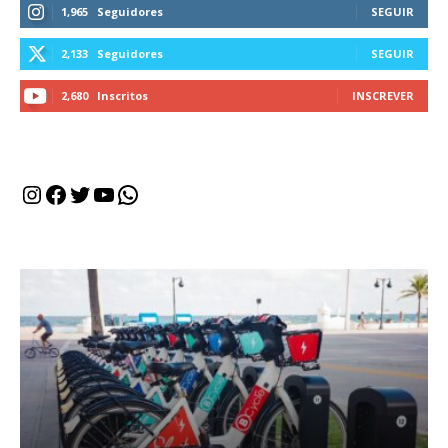
1,965
Seguidores
SEGUIR
2,133
Seguidores
SEGUIR
2,680
Inscritos
INSCREVER
Instagram
Facebook
Twitter
Youtube
WhatsApp