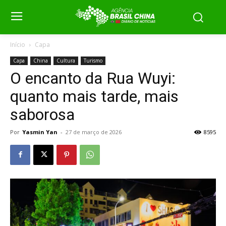
Início
Capa
Capa
China
Cultura
Turismo
O encanto da Rua Wuyi:
quanto mais tarde, mais
saborosa
Por
Yasmin Yan
-
27 de março de 2026
8595