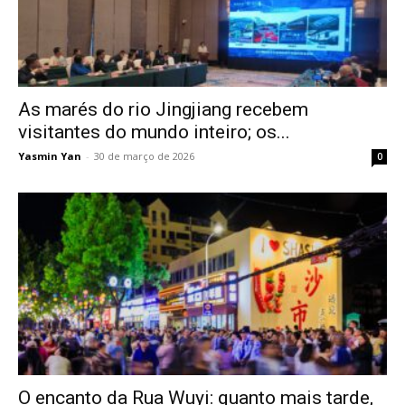
As marés do rio Jingjiang recebem
visitantes do mundo inteiro; os...
Yasmin Yan
-
30 de março de 2026
0
O encanto da Rua Wuyi: quanto mais tarde,