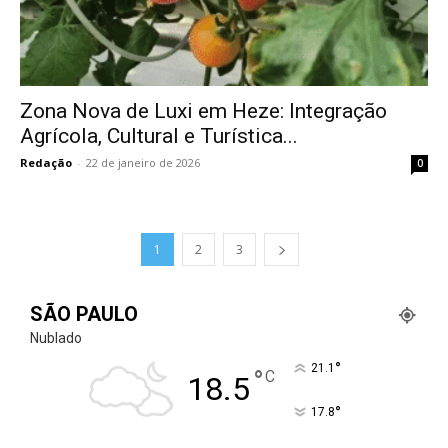
Zona Nova de Luxi em Heze: Integração
Agrícola, Cultural e Turística...
Redação
-
22 de janeiro de 2026
0
1
2
3
SÃO PAULO
Nublado
°
21.1
°
C
18.5
°
17.8