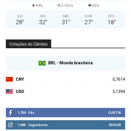
84%
2.7m/s
92%
QUI
SEX
SÁB
DOM
SEG
28
°
32
°
31
°
27
°
18
°
Cotações do Câmbio
BRL - Moeda brasileira
CNY
0,7614
USD
5,1394
1,750
Fãs
CURTIR
1,965
Seguidores
SEGUIR