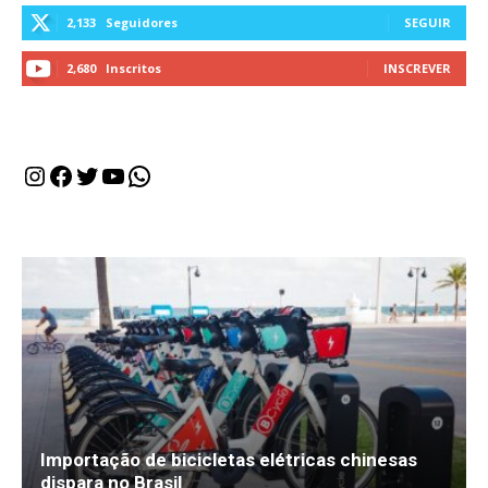
2,133
Seguidores
SEGUIR
2,680
Inscritos
INSCREVER
Instagram
Facebook
Twitter
Youtube
WhatsApp
Importação de bicicletas elétricas chinesas
dispara no Brasil