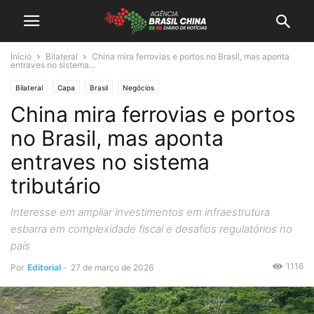
Início
Bilateral
China mira ferrovias e portos no Brasil, mas aponta
entraves no sistema...
Bilateral
Capa
Brasil
Negócios
China mira ferrovias e portos
no Brasil, mas aponta
entraves no sistema
tributário
Interesse em ampliar investimentos em infraestrutura
esbarra em complexidade fiscal e desafios regulatórios no
país
1116
Por
Editorial
-
27 de março de 2026