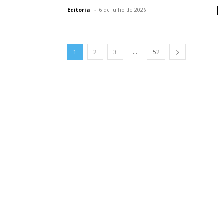
Editorial
-
6 de julho de 2026
...
1
2
3
52