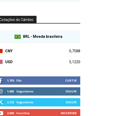
Cotações do Câmbio
BRL - Moeda brasileira
CNY
0,7588
USD
5,1220
1,750
Fãs
CURTIR
1,965
Seguidores
SEGUIR
2,133
Seguidores
SEGUIR
2,680
Inscritos
INSCREVER