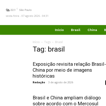
C
22.1
São Paulo
sexta-feira - 07 agosto 2026 - 04:31
Início
Brasil
China
B
Início
Tags
Brasil
Tag: brasil
Exposição revisita relação Brasil-
China por meio de imagens
históricas
Redação
-
3 de agosto de 2026
Brasil e China ampliam diálogo
sobre acordo com o Mercosul