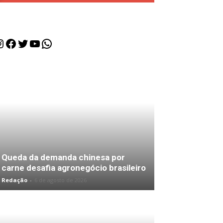
nstagram
Facebook
Twitter
Youtube
WhatsApp
Queda da demanda chinesa por
carne desafia agronegócio brasileiro
Redação
-
6 de agosto de 2026