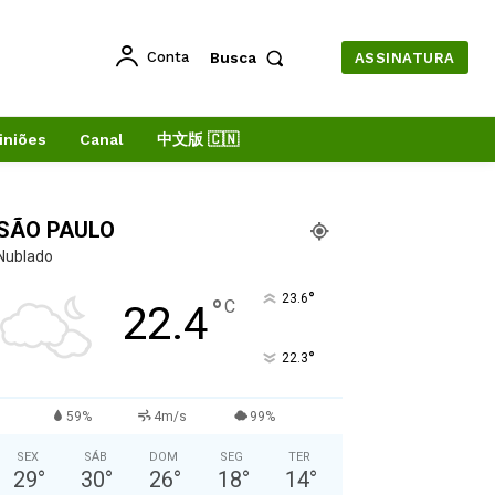
Conta
Busca
ASSINATURA
iniões
Canal
中文版 🇨🇳
SÃO PAULO
Nublado
°
23.6
°
C
22.4
°
22.3
59%
4m/s
99%
SEX
SÁB
DOM
SEG
TER
29
°
30
°
26
°
18
°
14
°