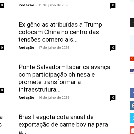
Redação
-
31 de julho de 2026
0
0
Exigências atribuídas a Trump
colocam China no centro das
tensões comerciais...
Redação
-
17 de julho de 2026
0
0
Ponte Salvador–Itaparica avança
com participação chinesa e
promete transformar a
infraestrutura...
0
Redação
-
16 de julho de 2026
0
a
Brasil esgota cota anual de
s
exportação de carne bovina para
a...