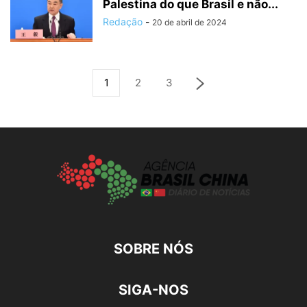
Palestina do que Brasil e não...
Redação
-
20 de abril de 2024
1
2
3
SOBRE NÓS
SIGA-NOS