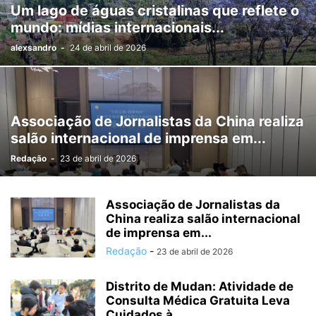
Um lago de águas cristalinas que reflete o
mundo: mídias internacionais...
alexsandro
-
24 de abril de 2026
Associação de Jornalistas da China realiza
salão internacional de imprensa em...
Redação
-
23 de abril de 2026
Associação de Jornalistas da
China realiza salão internacional
de imprensa em...
Redação
-
23 de abril de 2026
Distrito de Mudan: Atividade de
Consulta Médica Gratuita Leva
Cuidados à...