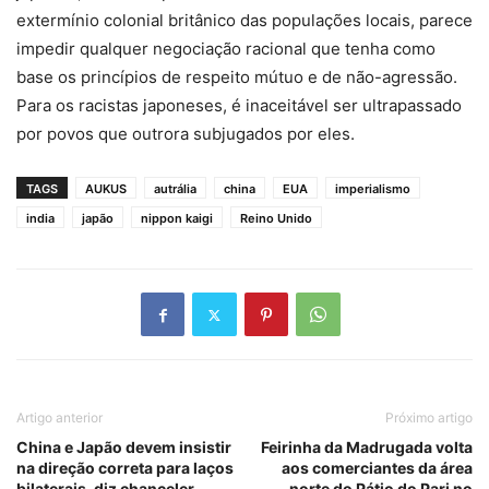
extermínio colonial britânico das populações locais, parece
impedir qualquer negociação racional que tenha como
base os princípios de respeito mútuo e de não-agressão.
Para os racistas japoneses, é inaceitável ser ultrapassado
por povos que outrora subjugados por eles.
TAGS
AUKUS
autrália
china
EUA
imperialismo
india
japão
nippon kaigi
Reino Unido
Artigo anterior
Próximo artigo
China e Japão devem insistir
Feirinha da Madrugada volta
na direção correta para laços
aos comerciantes da área
bilaterais, diz chanceler
norte do Pátio do Pari no