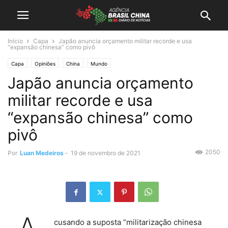
Início
Capa
Japão anuncia orçamento militar recorde e usa
“expansão chinesa” como pivô
Capa
Opiniões
China
Mundo
Japão anuncia orçamento
militar recorde e usa
“expansão chinesa” como
pivô
2050
Por
Luan Medeiros
-
19 de novembro de 2021
cusando a suposta “militarização chinesa