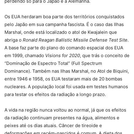
perdendo só para o Japão e a Alemanha.
Os EUA herdaram boa parte dos territórios conquistados
pelo Japão em sua campanha fascista. É o caso das Ilhas
Marshal, onde está localizado o atol de Kwajalein que
abriga o
Ronald Reagan Ballistic Missile Defense Test Site
.
A base faz parte do plano do comando espacial dos EUA
em 1999, chamado
Visions for 2020
, que trás o conceito de
“Dominação de Espectro Total” (Full Spectrum
Dominance). Também nas Ilhas Marshal, no Atol de Biquini,
entre 1946 e 1958, os EUA testaram mais de 20 bombas
nucleares. A população local foi usada em testes humanos
para testar os efeitos da radiação a longo prazo.
A vida na região nunca voltou ao normal, já que os efeitos
da radiação continuam presentes na água, alimentos e
peixes até os dias atuais. Câncer de tireoide e
deformações em recém-nascidos é comum. A dieta dos