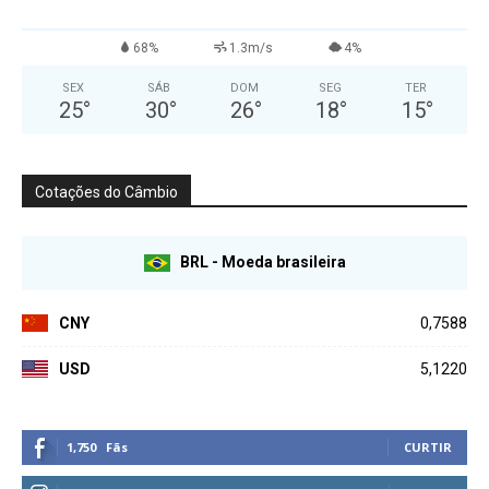
68%
1.3m/s
4%
SEX
SÁB
DOM
SEG
TER
25
°
30
°
26
°
18
°
15
°
Cotações do Câmbio
BRL - Moeda brasileira
CNY
0,7588
USD
5,1220
1,750
Fãs
CURTIR