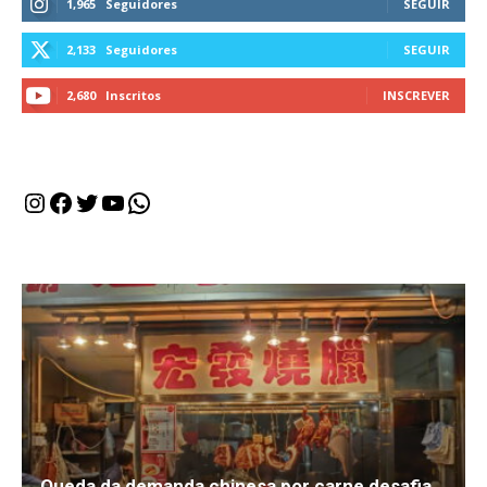
1,965
Seguidores
SEGUIR
2,133
Seguidores
SEGUIR
2,680
Inscritos
INSCREVER
Instagram
Facebook
Twitter
Youtube
WhatsApp
Queda da demanda chinesa por carne desafia