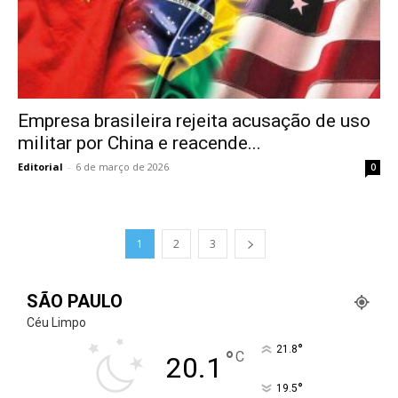
Empresa brasileira rejeita acusação de uso
militar por China e reacende...
Editorial
-
6 de março de 2026
0
1
2
3
SÃO PAULO
Céu Limpo
°
21.8
°
C
20.1
°
19.5