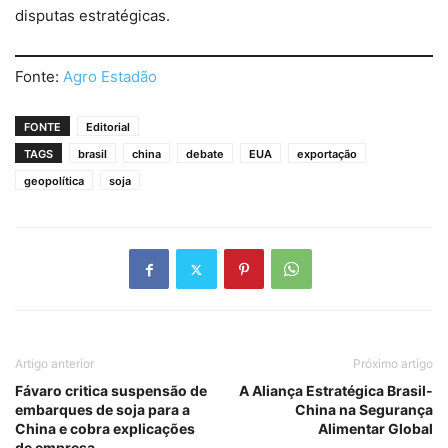
disputas estratégicas.
Fonte:
Agro Estadão
FONTE
Editorial
TAGS
brasil
china
debate
EUA
exportação
geopolítica
soja
Artigo anterior
Próximo artigo
Fávaro critica suspensão de
A Aliança Estratégica Brasil-
embarques de soja para a
China na Segurança
China e cobra explicações
Alimentar Global
de empresa