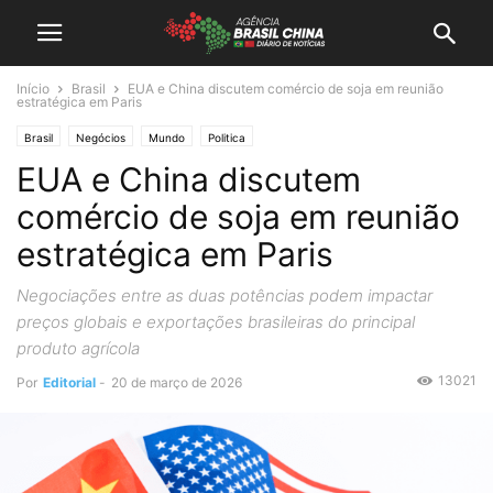
Início
Brasil
EUA e China discutem comércio de soja em reunião
estratégica em Paris
Brasil
Negócios
Mundo
Politica
EUA e China discutem
comércio de soja em reunião
estratégica em Paris
Negociações entre as duas potências podem impactar
preços globais e exportações brasileiras do principal
produto agrícola
13021
Por
Editorial
-
20 de março de 2026