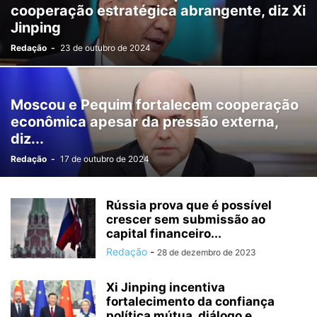
cooperação estratégica abrangente, diz Xi
Jinping
Redação
-
23 de outubro de 2024
Moscou e Pequim fortalecem cooperação
econômica apesar da pressão externa,
diz...
Redação
-
17 de outubro de 2024
Rússia prova que é possível
crescer sem submissão ao
capital financeiro...
Redação
-
28 de dezembro de 2023
Xi Jinping incentiva
fortalecimento da confiança
política mútua, diálogo e