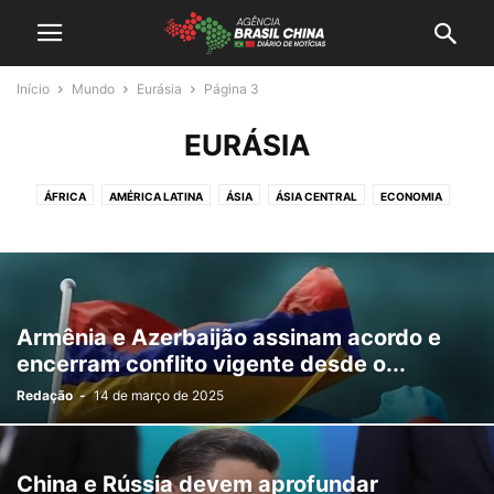
Início
Mundo
Eurásia
Página 3
EURÁSIA
ÁFRICA
AMÉRICA LATINA
ÁSIA
ÁSIA CENTRAL
ECONOMIA
EURÁSIA
EUROPA
GEOPOLITICA
MEIO AMBIENTE
NEGÓCIOS
OESTE ASIÁTICO
POLITICA
SUDESTE ASIÁTICO
TECNOLOGIA
Armênia e Azerbaijão assinam acordo e
encerram conflito vigente desde o...
Redação
-
14 de março de 2025
China e Rússia devem aprofundar