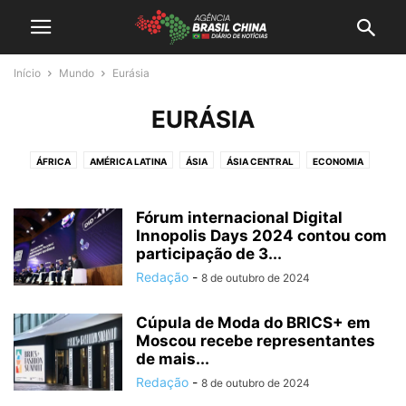
Início
Mundo
Eurásia
EURÁSIA
ÁFRICA
AMÉRICA LATINA
ÁSIA
ÁSIA CENTRAL
ECONOMIA
EURÁSIA
EUROPA
GEOPOLITICA
MEIO AMBIENTE
NEGÓCIOS
OESTE ASIÁTICO
POLITICA
SUDESTE ASIÁTICO
TECNOLOGIA
Fórum internacional Digital
Innopolis Days 2024 contou com
participação de 3...
Redação
-
8 de outubro de 2024
Cúpula de Moda do BRICS+ em
Moscou recebe representantes
de mais...
Redação
-
8 de outubro de 2024