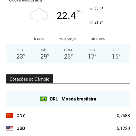
°
22.9
°
C
22.4
°
21.9
66%
8.5m/s
100%
SEX
SÁB
DOM
SEG
TER
23
°
29
°
26
°
17
°
15
°
Cotações do Câmbio
BRL - Moeda brasileira
CNY
0,7588
USD
5,1220