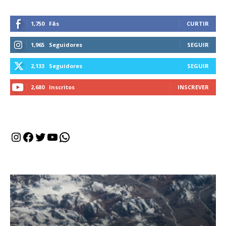
1,750
Fãs
CURTIR
1,965
Seguidores
SEGUIR
2,133
Seguidores
SEGUIR
2,680
Inscritos
INSCREVER
Instagram
Facebook
Twitter
Youtube
WhatsApp