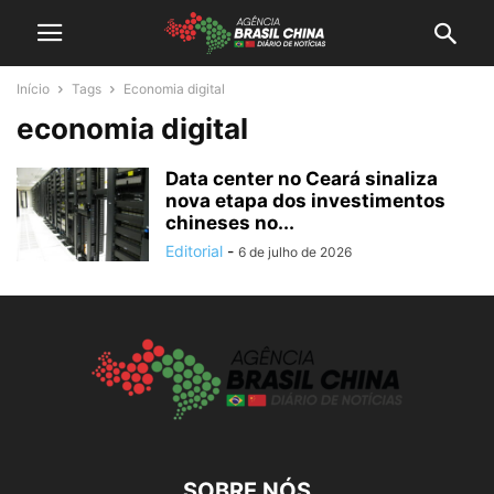
Início
Tags
Economia digital
economia digital
Data center no Ceará sinaliza
nova etapa dos investimentos
chineses no...
Editorial
-
6 de julho de 2026
SOBRE NÓS