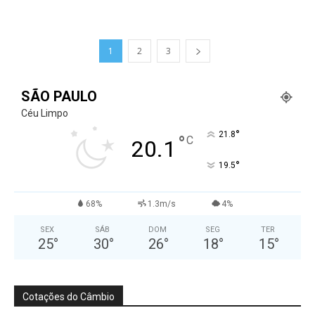
1
2
3
SÃO PAULO
Céu Limpo
°
21.8
°
C
20.1
°
19.5
68%
1.3m/s
4%
SEX
SÁB
DOM
SEG
TER
25
°
30
°
26
°
18
°
15
°
Cotações do Câmbio