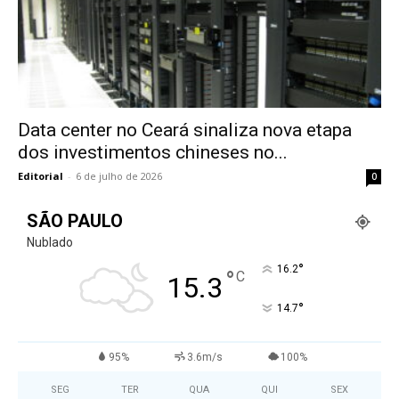
Data center no Ceará sinaliza nova etapa
dos investimentos chineses no...
Editorial
-
6 de julho de 2026
0
SÃO PAULO
Nublado
°
16.2
°
C
15.3
°
14.7
95%
3.6m/s
100%
SEG
TER
QUA
QUI
SEX