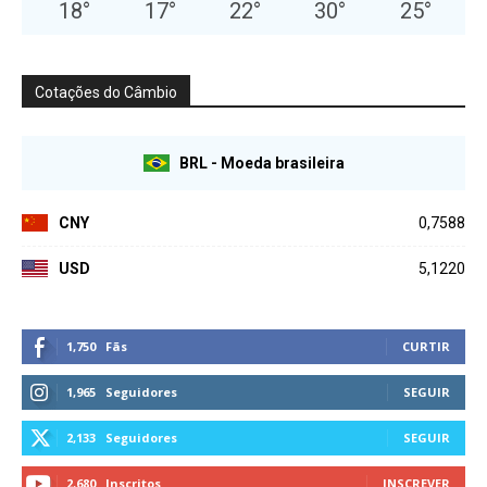
18
°
17
°
22
°
30
°
25
°
Cotações do Câmbio
BRL - Moeda brasileira
CNY
0,7588
USD
5,1220
1,750
Fãs
CURTIR
1,965
Seguidores
SEGUIR
2,133
Seguidores
SEGUIR
2,680
Inscritos
INSCREVER