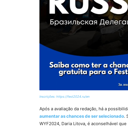
Inscrições: https://fest2024.ru/en
Após a avaliação da redação, há a possibil
aumentar as chances de ser selecionado
.
WYF2024, Daria Litova, é aconselhável que