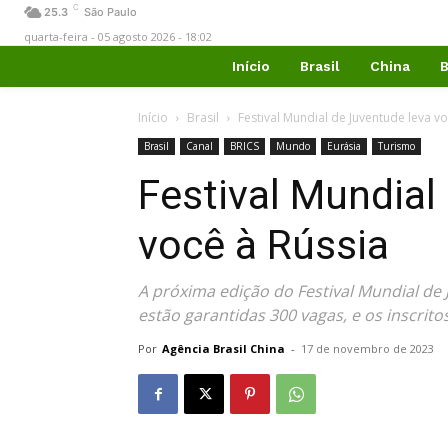
C
25.3
São Paulo
quarta-feira - 05 agosto 2026 - 18:02
Início
Brasil
China
B
Início
Brasil
Festival Mundial de Juventude leva vo
Brasil
Canal
BRICS
Mundo
Eurásia
Turismo
Festival Mundial
você à Rússia
A próxima edição do Festival Mundial de 
estão garantidas 300 vagas, e os inscrit
Por
Agência Brasil China
-
17 de novembro de 2023