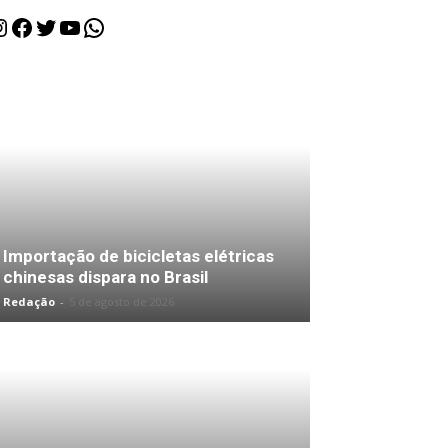
nstagram
Facebook
Twitter
Youtube
WhatsApp
Importação de bicicletas elétricas
chinesas dispara no Brasil
Redação
-
5 de agosto de 2026