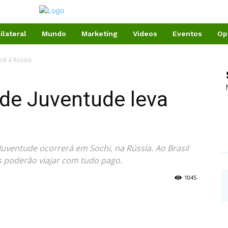
ilateral
Mundo
Marketing
Videos
Eventos
Op
cê à Rússia
 de Juventude leva
Juventude ocorrerá em Sochi, na Rússia. Ao Brasil
os poderão viajar com tudo pago.
1045