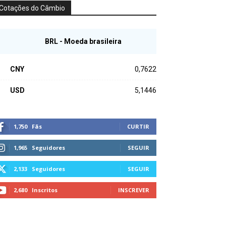
Cotações do Câmbio
BRL - Moeda brasileira
CNY
0,7622
USD
5,1446
1,750
Fãs
CURTIR
1,965
Seguidores
SEGUIR
2,133
Seguidores
SEGUIR
2,680
Inscritos
INSCREVER