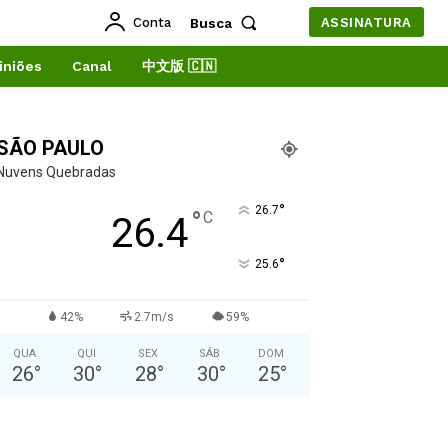
Conta
Busca
ASSINATURA
iniões
Canal
中文版 🇨🇳
SÃO PAULO
Nuvens Quebradas
°
26.7
°
C
26.4
°
25.6
42%
2.7m/s
59%
QUA
QUI
SEX
SÁB
DOM
26
°
30
°
28
°
30
°
25
°