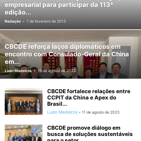
empresarial para participar da 113ª
edição...
Redação
-
1 de fevereiro de 2013
CBCDE reforça laços diplomáticos em
encontro com Consulado-Geral da China
em...
Luan Medeiros
-
15 de agosto de 2023
CBCDE fortalece relações entre
CCPIT da China e Apex do
Brasil...
Luan Medeiros
-
11 de agosto de 2023
CBCDE promove diálogo em
busca de soluções sustentáveis
para o setor...