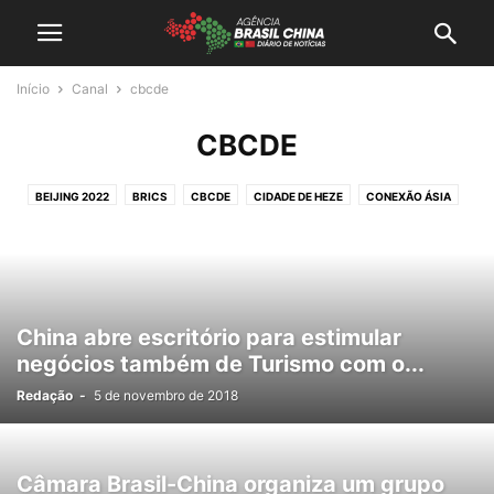
Início
Canal
cbcde
CBCDE
BEIJING 2022
BRICS
CBCDE
CIDADE DE HEZE
CONEXÃO ÁSIA
RADAR CHINA
China abre escritório para estimular
negócios também de Turismo com o...
Redação
-
5 de novembro de 2018
Câmara Brasil-China organiza um grupo