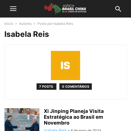
Início
Autores
Posts por Isabela Reis
Isabela Reis
7 POSTS
0 COMENTÁRIOS
Xi Jinping Planeja Visita
Estratégica ao Brasil em
Novembro
Isabela Reis
-
6 de maio de 2024