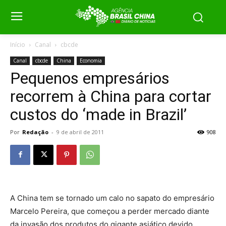
Início
Canal
cbcde
Canal
cbcde
China
Economia
Pequenos empresários
recorrem à China para cortar
custos do ‘made in Brazil’
Por
Redação
-
9 de abril de 2011
908
A China tem se tornado um calo no sapato do empresário
Marcelo Pereira, que começou a perder mercado diante
da invasão dos produtos do gigante asiático devido,