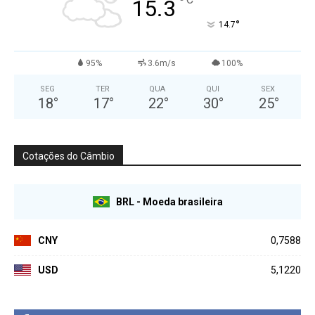
°
15.3
°
14.7
95%
3.6m/s
100%
SEG
TER
QUA
QUI
SEX
18
°
17
°
22
°
30
°
25
°
Cotações do Câmbio
BRL - Moeda brasileira
CNY
0,7588
USD
5,1220