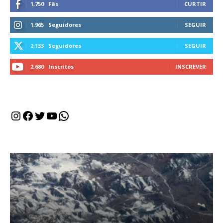
1,750
Fãs
CURTIR
1,965
Seguidores
SEGUIR
2,133
Seguidores
SEGUIR
2,680
Inscritos
INSCREVER
Instagram
Facebook
Twitter
Youtube
WhatsApp