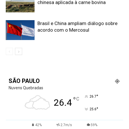
chinesa aplicada à carne bovina
Brasil e China ampliam diálogo sobre
acordo com o Mercosul
SÃO PAULO
Nuvens Quebradas
°
26.7
°
C
26.4
°
25.6
42%
2.7m/s
59%