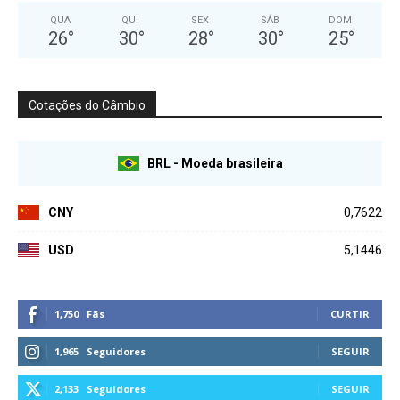
QUA
QUI
SEX
SÁB
DOM
26
°
30
°
28
°
30
°
25
°
Cotações do Câmbio
BRL - Moeda brasileira
CNY
0,7622
USD
5,1446
1,750
Fãs
CURTIR
1,965
Seguidores
SEGUIR
2,133
Seguidores
SEGUIR