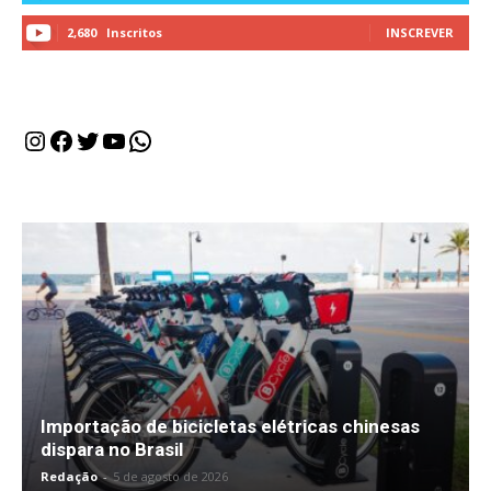
2,680
Inscritos
INSCREVER
Instagram
Facebook
Twitter
Youtube
WhatsApp
Importação de bicicletas elétricas chinesas
dispara no Brasil
Redação
-
5 de agosto de 2026