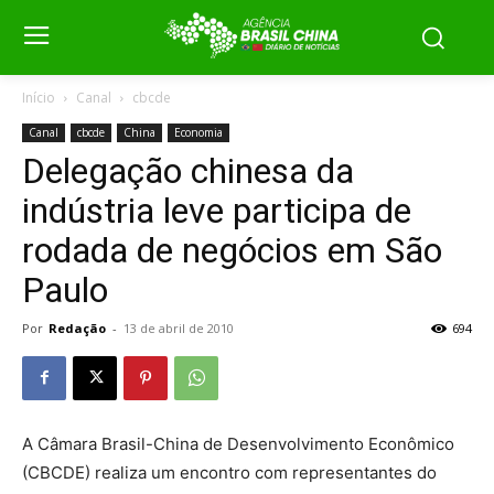
Início
Canal
cbcde
Canal
cbcde
China
Economia
Delegação chinesa da
indústria leve participa de
rodada de negócios em São
Paulo
Por
Redação
-
13 de abril de 2010
694
A Câmara Brasil-China de Desenvolvimento Econômico
(CBCDE) realiza um encontro com representantes do