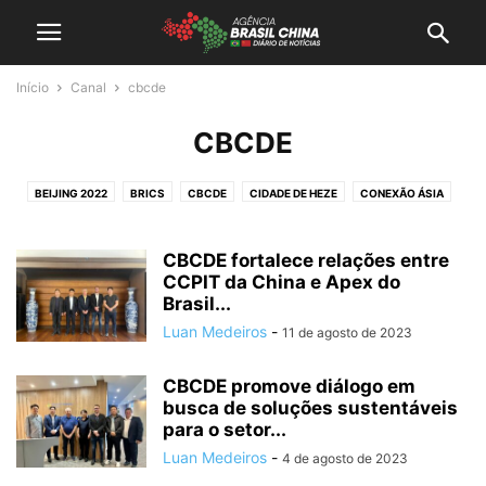
Início
Canal
cbcde
CBCDE
BEIJING 2022
BRICS
CBCDE
CIDADE DE HEZE
CONEXÃO ÁSIA
RADAR CHINA
CBCDE fortalece relações entre
CCPIT da China e Apex do
Brasil...
Luan Medeiros
-
11 de agosto de 2023
CBCDE promove diálogo em
busca de soluções sustentáveis
para o setor...
Luan Medeiros
-
4 de agosto de 2023