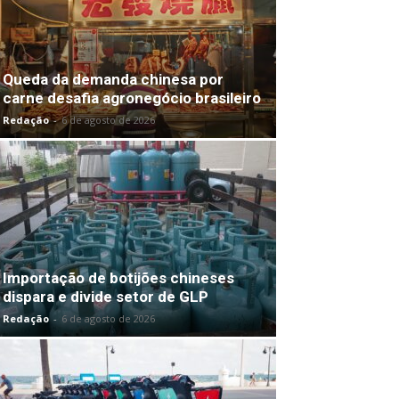
Queda da demanda chinesa por
carne desafia agronegócio brasileiro
Redação
-
6 de agosto de 2026
Importação de botijões chineses
dispara e divide setor de GLP
Redação
-
6 de agosto de 2026