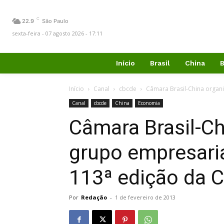
C
22.9
São Paulo
sexta-feira - 07 agosto 2026 - 17:11
Início
Brasil
China
B
Início
Canal
cbcde
Câmara Brasil-China organi
Canal
cbcde
China
Economia
Câmara Brasil-C
grupo empresaria
113ª edição da C
Por
Redação
-
1 de fevereiro de 2013