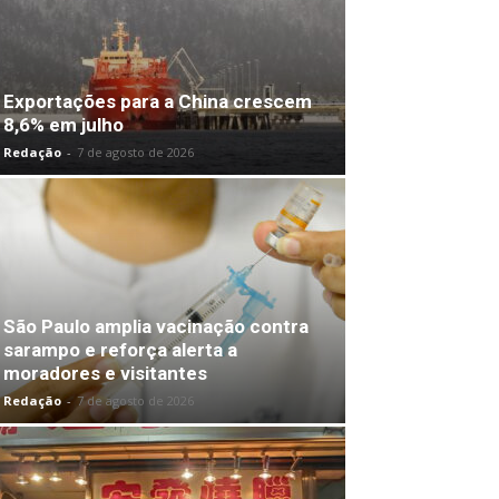
Exportações para a China crescem
8,6% em julho
Redação
-
7 de agosto de 2026
São Paulo amplia vacinação contra
sarampo e reforça alerta a
moradores e visitantes
Redação
-
7 de agosto de 2026