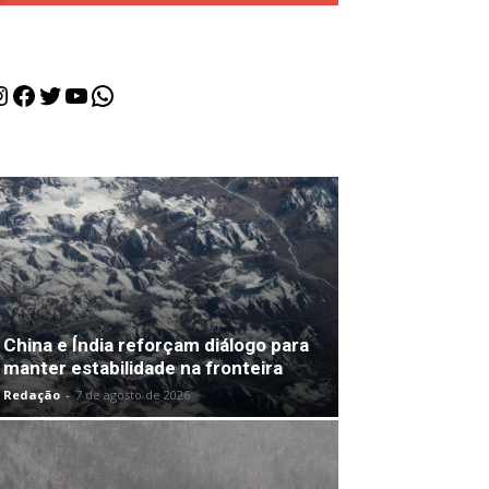
nstagram
Facebook
Twitter
Youtube
WhatsApp
China e Índia reforçam diálogo para
manter estabilidade na fronteira
Redação
-
7 de agosto de 2026