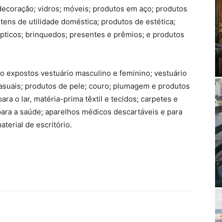
decoração; vidros; móveis; produtos em aço; produtos
tens de utilidade doméstica; produtos de estética;
ópticos; brinquedos; presentes e prêmios; e produtos
ão expostos vestuário masculino e feminino; vestuário
e casuais; produtos de pele; couro; plumagem e produtos
ra o lar, matéria-prima têxtil e tecidos; carpetes e
para a saúde; aparelhos médicos descartáveis e para
aterial de escritório.