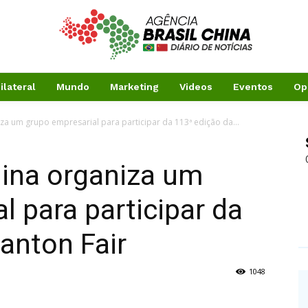
ilateral
Mundo
Marketing
Videos
Eventos
Op
za um grupo empresarial para participar da 113ª edição da...
hina organiza um
l para participar da
anton Fair
1048