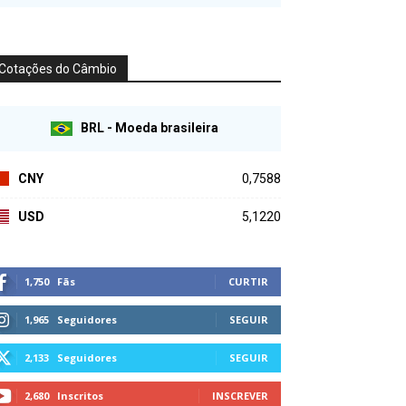
Cotações do Câmbio
BRL - Moeda brasileira
CNY
0,7588
USD
5,1220
1,750
Fãs
CURTIR
1,965
Seguidores
SEGUIR
2,133
Seguidores
SEGUIR
2,680
Inscritos
INSCREVER