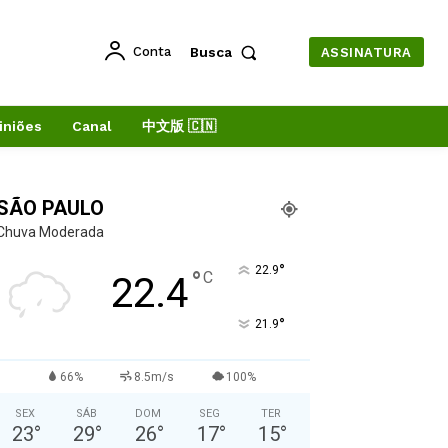
Conta
Busca
ASSINATURA
iniões
Canal
中文版 🇨🇳
SÃO PAULO
Chuva Moderada
°
22.9
°
C
22.4
°
21.9
66%
8.5m/s
100%
SEX
SÁB
DOM
SEG
TER
23
°
29
°
26
°
17
°
15
°