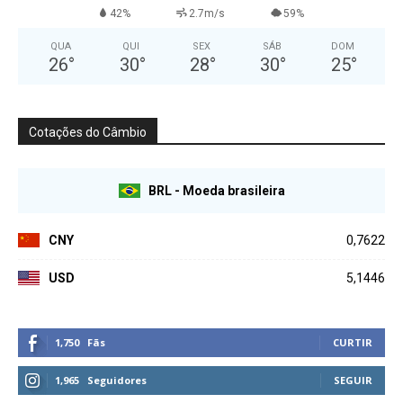
42%
2.7m/s
59%
QUA
QUI
SEX
SÁB
DOM
26
°
30
°
28
°
30
°
25
°
Cotações do Câmbio
BRL - Moeda brasileira
CNY
0,7622
USD
5,1446
1,750
Fãs
CURTIR
1,965
Seguidores
SEGUIR