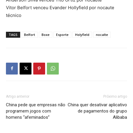
Vitor Belfort venceu Evander Hollyfield por nocaute
técnico
TAGS
Belfort
Boxe
Esporte
Holyfield
nocalte
Artigo anterior
Próximo artigo
China pede que empresas não
China quer desativar aplicativo
programem jogos com
de pagamentos do grupo
homens “afeminados”
Alibaba