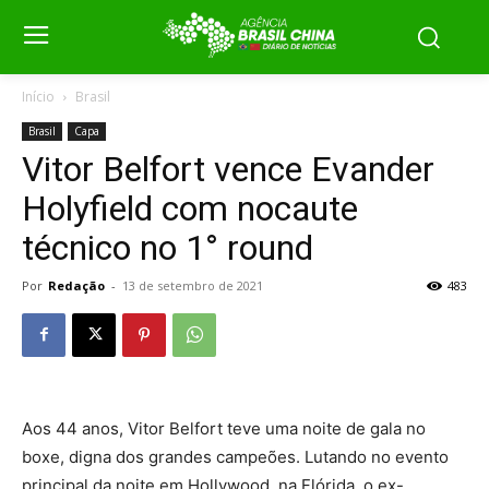
Início
Brasil
Brasil
Capa
Vitor Belfort vence Evander
Holyfield com nocaute
técnico no 1° round
Por
Redação
-
13 de setembro de 2021
483
Aos 44 anos, Vitor Belfort teve uma noite de gala no
boxe, digna dos grandes campeões. Lutando no evento
principal da noite em Hollywood, na Flórida, o ex-