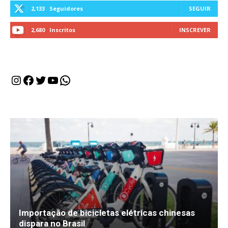
2,133
Seguidores
SEGUIR
2,680
Inscritos
INSCREVER
Instagram
Facebook
Twitter
Youtube
WhatsApp
Importação de bicicletas elétricas chinesas
dispara no Brasil