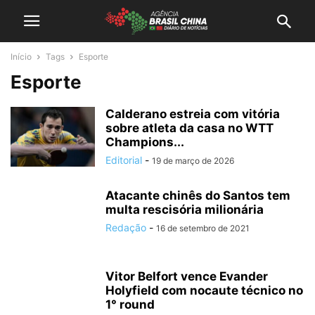
Início
Tags
Esporte
Esporte
Calderano estreia com vitória
sobre atleta da casa no WTT
Champions...
Editorial
-
19 de março de 2026
Atacante chinês do Santos tem
multa rescisória milionária
Redação
-
16 de setembro de 2021
Vitor Belfort vence Evander
Holyfield com nocaute técnico no
1° round