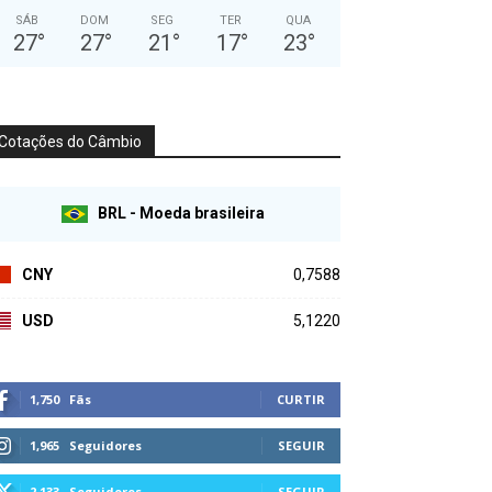
SÁB
DOM
SEG
TER
QUA
27
°
27
°
21
°
17
°
23
°
Cotações do Câmbio
BRL - Moeda brasileira
CNY
0,7588
USD
5,1220
1,750
Fãs
CURTIR
1,965
Seguidores
SEGUIR
2,133
Seguidores
SEGUIR