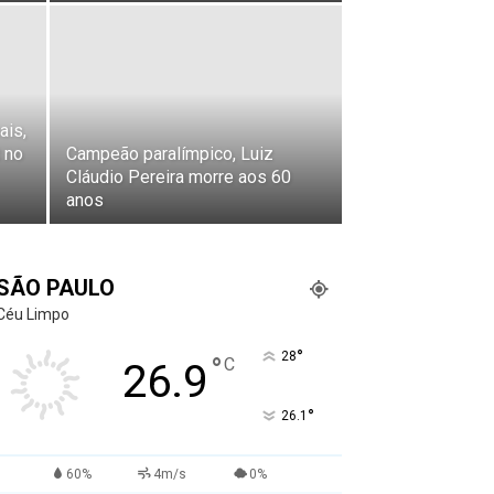
ais,
 no
Campeão paralímpico, Luiz
Cláudio Pereira morre aos 60
anos
SÃO PAULO
Céu Limpo
°
28
°
C
26.9
°
26.1
60%
4m/s
0%