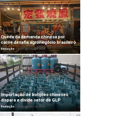
Queda da demanda chinesa por
carne desafia agronegócio brasileiro
Redação
-
6 de agosto de 2026
Importação de botijões chineses
dispara e divide setor de GLP
Redação
-
6 de agosto de 2026