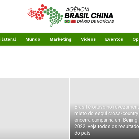
ilateral
Mundo
Marketing
Videos
Eventos
Op
Brasil é oitavo no revezamen
misto do esqui cross-country
encerra campanha em Beijing
2022; veja todos os resultad
do país