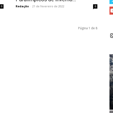
Redação
-
21 de fevereiro de 2022
0
0
Página 1 de 8
I