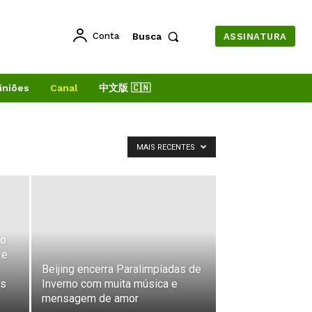
Conta
Busca
ASSINATURA
iniões
Canal
中文版 🇨🇳
MAIS RECENTES
to
 e
Beijing encerra Paralimpíadas de
os
Inverno com muita música e
mensagem de amor