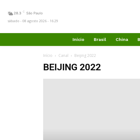
C
28.3
São Paulo
sábado - 08 agosto 2026 - 16:29
Início
Brasil
China
B
Início
Canal
Beijing 2022
BEIJING 2022