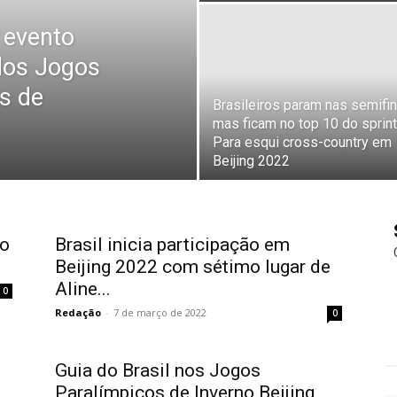
e evento
dos Jogos
s de
Brasileiros param nas semifin
mas ficam no top 10 do sprint
Para esqui cross-country em
Beijing 2022
no
Brasil inicia participação em
Beijing 2022 com sétimo lugar de
Aline...
0
Redação
-
7 de março de 2022
0
s
Guia do Brasil nos Jogos
Paralímpicos de Inverno Beijing