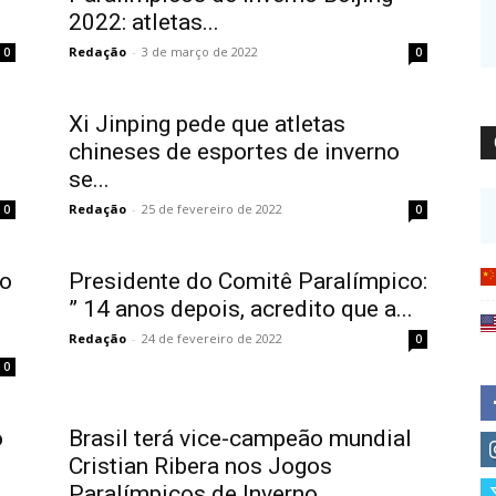
2022: atletas...
Redação
-
3 de março de 2022
0
0
Xi Jinping pede que atletas
chineses de esportes de inverno
se...
Redação
-
25 de fevereiro de 2022
0
0
to
Presidente do Comitê Paralímpico:
” 14 anos depois, acredito que a...
Redação
-
24 de fevereiro de 2022
0
0
o
Brasil terá vice-campeão mundial
Cristian Ribera nos Jogos
Paralímpicos de Inverno...