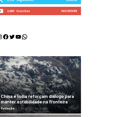
2,680
Inscritos
INSCREVER
nstagram
Facebook
Twitter
Youtube
WhatsApp
China e Índia reforçam diálogo para
manter estabilidade na fronteira
Redação
-
7 de agosto de 2026