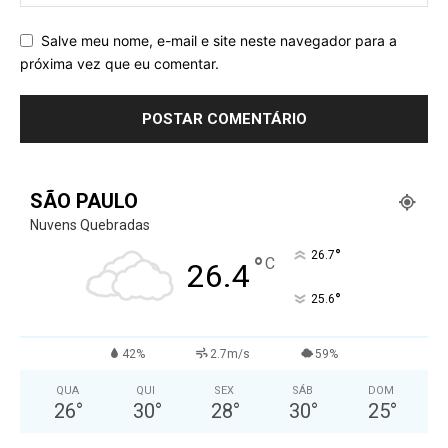
Salve meu nome, e-mail e site neste navegador para a
próxima vez que eu comentar.
SÃO PAULO
Nuvens Quebradas
°
26.7
°
C
26.4
°
25.6
42%
2.7m/s
59%
QUA
QUI
SEX
SÁB
DOM
26
°
30
°
28
°
30
°
25
°