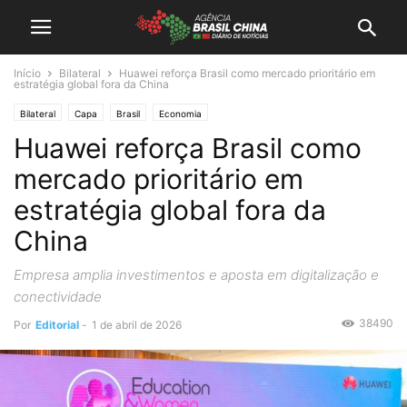
Início
Bilateral
Huawei reforça Brasil como mercado prioritário em
estratégia global fora da China
Bilateral
Capa
Brasil
Economia
Huawei reforça Brasil como
mercado prioritário em
estratégia global fora da
China
Empresa amplia investimentos e aposta em digitalização e
conectividade
38490
Por
Editorial
-
1 de abril de 2026