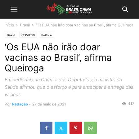
Início
Brasil
‘Os EUA não irão doar vacinas ao Brasil’, afirma Queiroga
Brasil
COVID19
Politica
‘Os EUA não irão doar
vacinas ao Brasil’, afirma
Queiroga
Em audiência na Câmara dos Deputados, o ministro da
Saúde afirmou que o esforço é para antecipar a entrega das
vacinas
417
Por
Redação
-
27 de maio de 2021