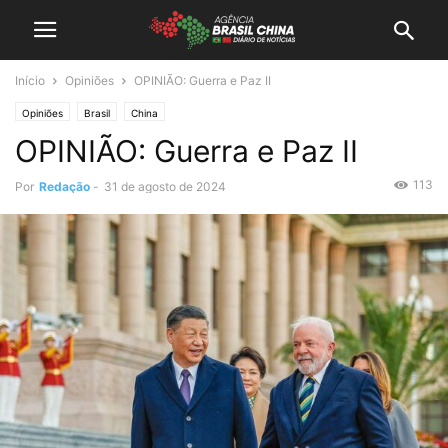
Início
Opiniões
OPINIÃO: Guerra e Paz II
Opiniões
Brasil
China
OPINIÃO: Guerra e Paz II
113
Por
Redação
-
31 de agosto de 2024