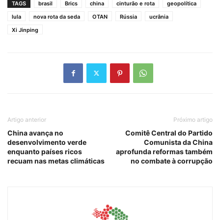
TAGS
brasil
Brics
china
cinturão e rota
geopolítica
lula
nova rota da seda
OTAN
Rússia
ucrânia
Xi Jinping
Artigo anterior
Próximo artigo
China avança no
Comitê Central do Partido
desenvolvimento verde
Comunista da China
enquanto países ricos
aprofunda reformas também
recuam nas metas climáticas
no combate à corrupção