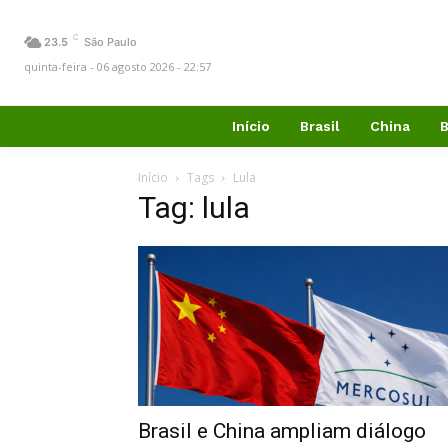
C
23.5
São Paulo
quinta-feira - 06 agosto 2026 - 22:57
Início
Brasil
China
B
Início
Tags
Lula
Tag: lula
Brasil e China ampliam diálogo