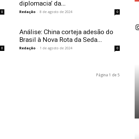
diplomacia’ da...
Redação
-
8 de agosto de 2024
0
0
I
Análise: China corteja adesão do
Brasil à Nova Rota da Seda...
Redação
-
1 de agosto de 2024
0
0
Página 1 de 5