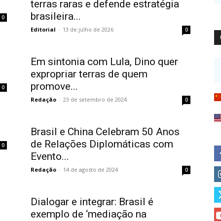
terras raras e defende estratégia
brasileira...
0
Editorial
-
13 de julho de 2026
0
Em sintonia com Lula, Dino quer
expropriar terras de quem
promove...
0
Redação
-
23 de setembro de 2024
0
Brasil e China Celebram 50 Anos
de Relações Diplomáticas com
0
Evento...
Redação
-
14 de agosto de 2024
0
Dialogar e integrar: Brasil é
exemplo de ‘mediação na