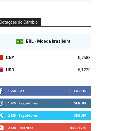
Cotações do Câmbio
BRL - Moeda brasileira
CNY
0,7588
USD
5,1220
1,750
Fãs
CURTIR
1,965
Seguidores
SEGUIR
2,133
Seguidores
SEGUIR
2,680
Inscritos
INSCREVER