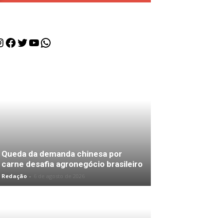
nstagram
Facebook
Twitter
Youtube
WhatsApp
Queda da demanda chinesa por
carne desafia agronegócio brasileiro
Redação
-
6 de agosto de 2026