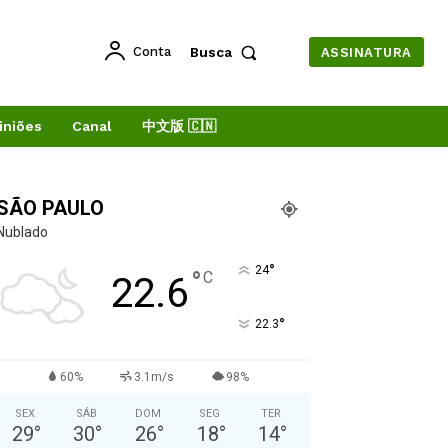
Conta
Busca
ASSINATURA
iniões
Canal
中文版 🇨🇳
SÃO PAULO
Nublado
°
24
°
C
22.6
°
22.3
60%
3.1m/s
98%
SEX
SÁB
DOM
SEG
TER
29
°
30
°
26
°
18
°
14
°