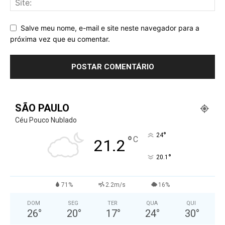
Salve meu nome, e-mail e site neste navegador para a
próxima vez que eu comentar.
SÃO PAULO
Céu Pouco Nublado
°
24
°
C
21.2
°
20.1
71%
2.2m/s
16%
DOM
SEG
TER
QUA
QUI
26
°
20
°
17
°
24
°
30
°