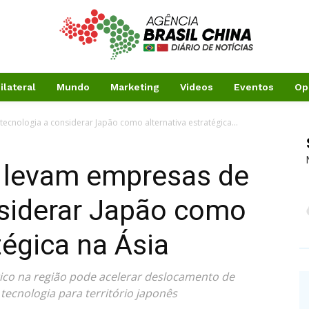
ilateral
Mundo
Marketing
Videos
Eventos
Op
cnologia a considerar Japão como alternativa estratégica...
 levam empresas de
nsiderar Japão como
tégica na Ásia
tico na região pode acelerar deslocamento de
tecnologia para território japonês