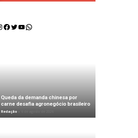
nstagram
Facebook
Twitter
Youtube
WhatsApp
Queda da demanda chinesa por
carne desafia agronegócio brasileiro
Redação
-
6 de agosto de 2026