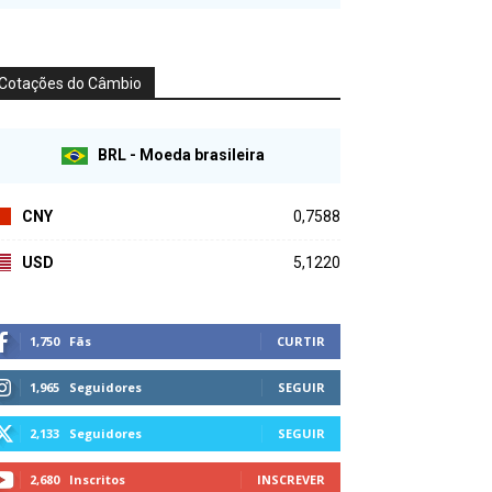
Cotações do Câmbio
BRL - Moeda brasileira
CNY
0,7588
USD
5,1220
1,750
Fãs
CURTIR
1,965
Seguidores
SEGUIR
2,133
Seguidores
SEGUIR
2,680
Inscritos
INSCREVER