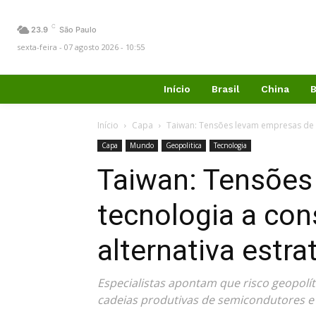
C
23.9
São Paulo
sexta-feira - 07 agosto 2026 - 10:55
Início
Brasil
China
B
Início
Capa
Taiwan: Tensões levam empresas de te
Capa
Mundo
Geopolitica
Tecnologia
Taiwan: Tensões
tecnologia a co
alternativa estra
Especialistas apontam que risco geopolí
cadeias produtivas de semicondutores e 