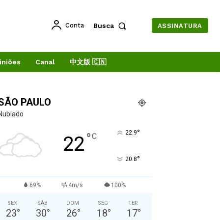
Conta
Busca
ASSINATURA
iniões
Canal
中文版 🇨🇳
SÃO PAULO
Nublado
°
22.9
°
C
22
°
20.8
69%
4m/s
100%
SEX
SÁB
DOM
SEG
TER
23
°
30
°
26
°
18
°
17
°